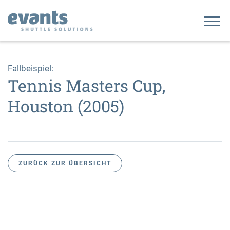
Home
Fallbeispiel:
Tennis Masters Cup,
Unternehmen
Houston (2005)
Referenzen
Kontakt
ZURÜCK ZUR ÜBERSICHT
DE
EN