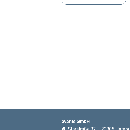
evants GmbH
Starstraße 37
22305 Hambu