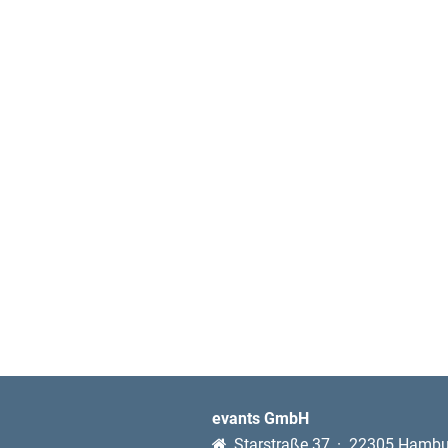
evants GmbH
Starstraße 37
22305 Hambu